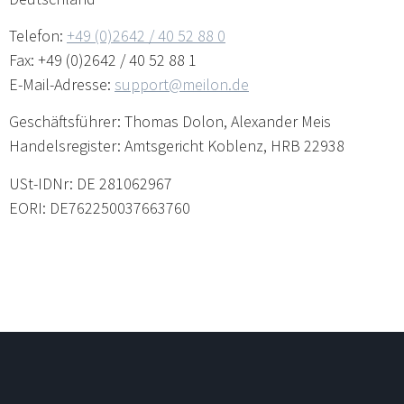
Telefon:
+49 (0)2642 / 40 52 88 0
Fax: +49 (0)2642 / 40 52 88 1
E-Mail-Adresse:
support@meilon.de
Geschäftsführer: Thomas Dolon, Alexander Meis
Handelsregister: Amtsgericht Koblenz, HRB 22938
USt-IDNr: DE 281062967
EORI: DE762250037663760