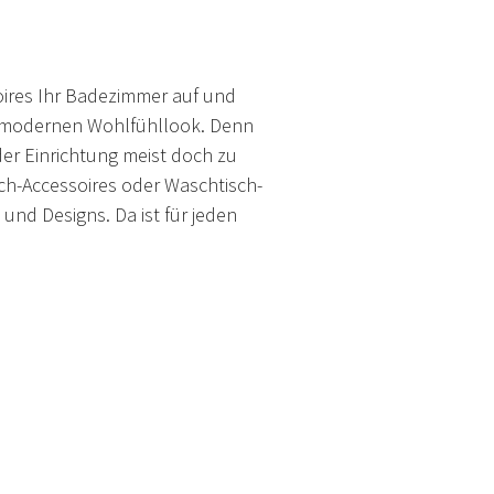
oires Ihr Badezimmer auf und
m modernen Wohlfühllook. Denn
der Einrichtung meist doch zu
sch-Accessoires oder Waschtisch-
 und Designs. Da ist für jeden