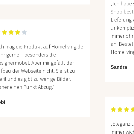
„Ich habe
Shop beste
Lieferung 
unkompliz





immer ohn
an. Bestel
ch mag die Produkt auf Homeliving.de
Homelivin
hr gerne – besonders die
signermöbel. Aber mir gefällt der
Sandra
fbau der Webseite nicht. Sie ist zu
eril und es gibt zu wenige Bilder.
her einen Punkt Abzug.“
obi



„Eleganz 
immer wich