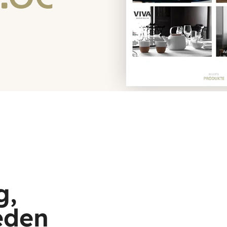
g,
eden