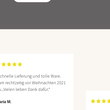





chnelle Lieferung und tolle Ware.
m rechtzeitig vor Weihnachten 2021
...Vielen lieben Dank dafür.“



ria M.