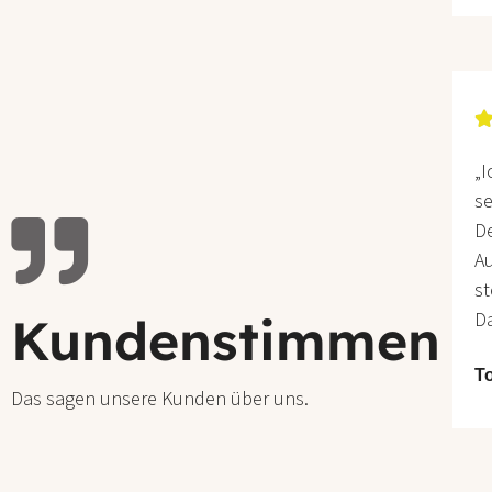
„I
se
De
Au
st
Da
Kundenstimmen
T
Das sagen unsere Kunden über uns.