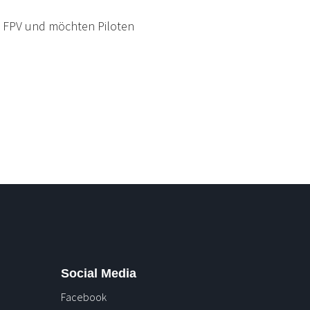
n FPV und möchten Piloten
Entdecken Sie einziga
Vasen, Deko-Highlight
Mehr erfahren
Social Media
Facebook