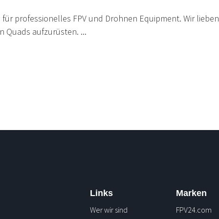
 für professionelles FPV und Drohnen Equipment. Wir liebe
n Quads aufzurüsten. ...
Links
Marken
Wer wir sind
FPV24.com